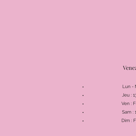
Horai
Vene
Lun - 
Jeu 
Ve
Sam 
Di